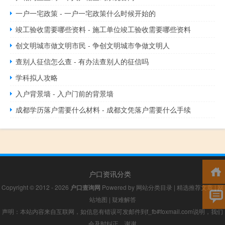
一户一宅政策 - 一户一宅政策什么时候开始的
竣工验收需要哪些资料 - 施工单位竣工验收需要哪些资料
创文明城市做文明市民 - 争创文明城市争做文明人
查别人征信怎么查 - 有办法查别人的征信吗
学科拟人攻略
入户背景墙 - 入户门前的背景墙
成都学历落户需要什么材料 - 成都文凭落户需要什么手续
户口资讯分类
Copyright © 2012 - 2026
户口查询网
Powered by
网站分类目录
|
精选推荐文章
|
网
站地图
|
疑难解答
声明：本站内容来自互联网，如信息有错误可发邮件到f_fb#foxmail.com说明，我们
会及时纠正，谢谢