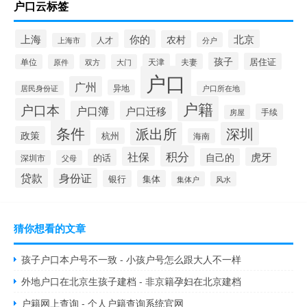
户口云标签
上海
你的
北京
农村
人才
分户
上海市
孩子
居住证
天津
夫妻
单位
原件
双方
大门
户口
广州
异地
居民身份证
户口所在地
户籍
户口本
户口簿
户口迁移
手续
房屋
条件
派出所
深圳
政策
杭州
海南
积分
社保
虎牙
自己的
的话
深圳市
父母
贷款
身份证
银行
集体
集体户
风水
猜你想看的文章
孩子户口本户号不一致 - 小孩户号怎么跟大人不一样
外地户口在北京生孩子建档 - 非京籍孕妇在北京建档
户籍网上查询 - 个人户籍查询系统官网